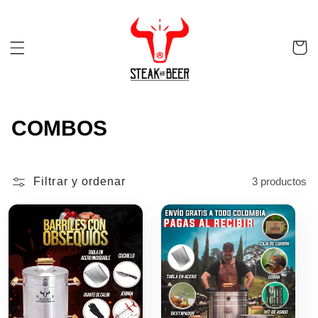
directam
ente al
contenid
Carrit
o
o
C
COMBOS
o
l
Filtrar y ordenar
3 productos
e
c
c
i