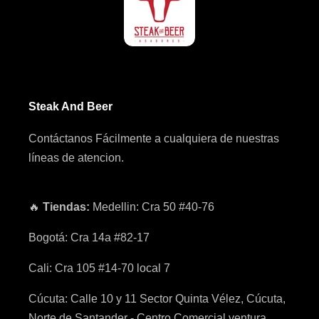
f
a
e
l
r
t
a
Steak And Beer
Contáctanos Fácilmente a cualquiera de nuestras
líneas de atencion.
🔥
Tiendas:
Medellin: Cra 50 #40-76
Bogotá: Cra 14a #82-17
Cali: Cra 105 #14-70 local 7
Cúcuta: Calle 10 y 11 Sector Quinta Vélez, Cúcuta,
Norte de Santander - Centro Comercial ventura