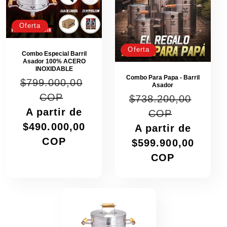
ó
n
Oferta
:
Oferta
Combo Especial Barril
Asador 100% ACERO
INOXIDABLE
Combo Para Papa - Barril
P
$799.000,00
Asador
r
COP
P
$738.200,00
e
r
P
A partir de
COP
c
e
r
$490.000,00
P
A partir de
i
c
e
r
COP
o
$599.900,00
i
c
e
h
COP
o
i
c
a
h
o
i
b
a
d
o
i
b
e
d
t
i
o
e
u
t
f
o